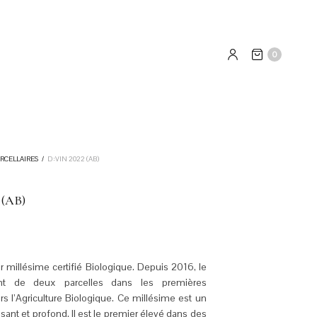
0
ARCELLAIRES
/
D:VIN 2022 (AB)
 (AB)
 millésime certifié Biologique. Depuis 2016, le
ent de deux parcelles dans les premières
rs l’Agriculture Biologique. Ce millésime est un
ssant et profond. Il est le premier élevé dans des