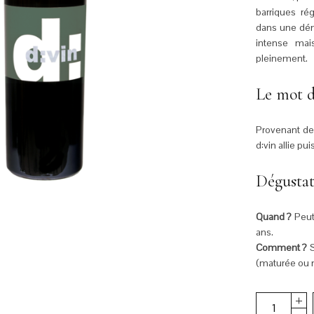
barriques ré
dans une dém
intense mai
pleinement.
Le mot d
Provenant des
d:vin allie pu
Dégusta
Quand
?
Peut
ans.
Comment
?
S
(maturée ou 