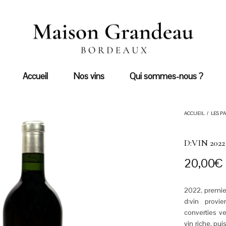
Accueil
Nos vins
Qui sommes-nous ?
ACCUEIL
/
LES P
D:VIN 2022
20,00
€
2022, premier
d:vin provi
converties ve
vin riche, pui