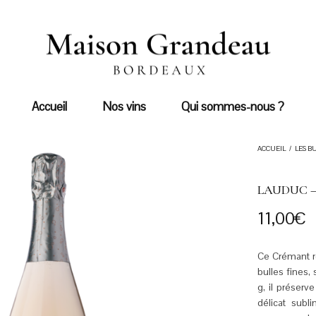
Accueil
Nos vins
Qui sommes-nous ?
ACCUEIL
/
LES B
LAUDUC 
11,00
€
Ce Crémant r
bulles fines,
g, il préserv
délicat subl