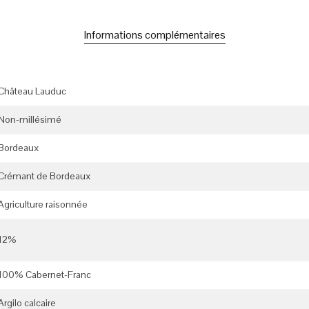
Informations complémentaires
Château Lauduc
Non-millésimé
Bordeaux
Crémant de Bordeaux
Agriculture raisonnée
12%
100% Cabernet-Franc
Argilo calcaire