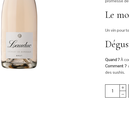
promesse de 
Le mo
Un vin pour t
Dégus
Quand ?
À co
Comment ?
À
des sushis.